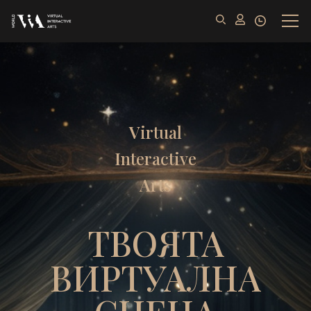
V
irtual
I
nteractive
A
rts
ТВОЯТА
ВИРТУАЛНА