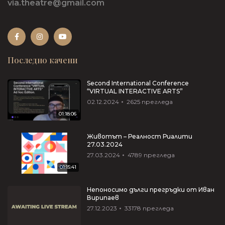
via.theatre@gmail.com
Последно качени
Second International Conference
“VIRTUAL INTERACTIVE ARTS”
02.12.2024
2625
прегледа
01:18:06
Животът – Реалност Риалити
27.03.2024
27.03.2024
4789
прегледа
01:15:41
Непоносимо дълги прегръдки от Иван
Вирипаев
27.12.2023
33178
прегледа