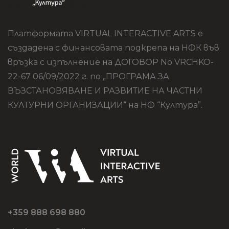
Платформата VIRTUAL INTERACTIVE ARTS е
създадена с финансовата подкрепа на НФК във
връзка с изпълнение на ДОГОВОР No VRCHKO-
22-67 06/09/2022 г. по „ПРОГРАМА ЗА
ВЪЗСТАНОВЯВАНЕ И РАЗВИТИЕ НА ЧАСТНИ
КУЛТУРНИ ОРГАНИЗАЦИИ“ на НФ “Култура”.
+359 888 698 880