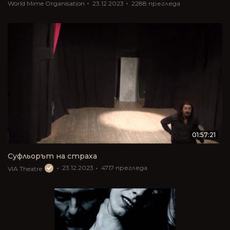
World Mime Organisation
23.12.2023
2288
прегледа
01:57:21
Суфльорът на страха
23.12.2023
4717
прегледа
VIA Theatre