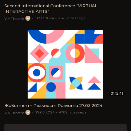
Second International Conference “VIRTUAL
INTERACTIVE ARTS”
02.12.2024
2625
прегледа
VIA Theatre
01:15:41
Животът – Реалност Риалити 27.03.2024
27.03.2024
4789
прегледа
VIA Theatre