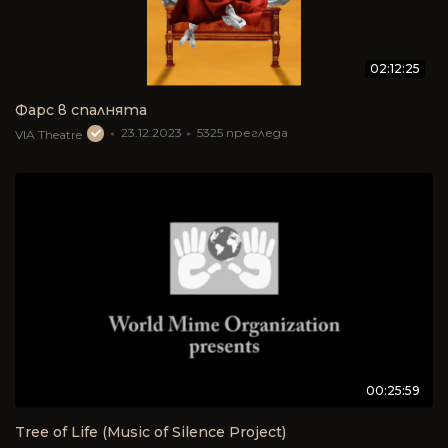
02:12:25
Фарс в спалнята
23.12.2023
5325
прегледа
VIA Theatre
00:25:59
Tree of Life (Music of Silence Project)