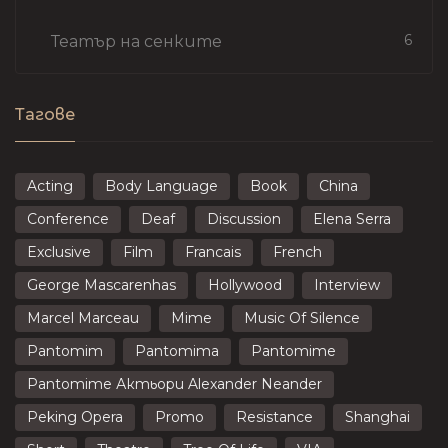
6
Театър на сенките
Тагове
Acting
Body Language
Book
China
Conference
Deaf
Discussion
Elena Serra
Exclusive
Film
Francais
French
George Mascarenhas
Hollywood
Interview
Marcel Marceau
Mime
Music Of Silence
Pantomim
Pantomima
Pantomime
Pantomime Актьори Alexander Neander
Peking Opera
Promo
Resistance
Shanghai