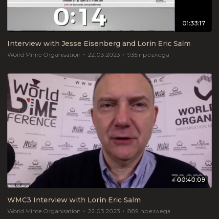
01:33:17
Interview with Jesse Eisenberg and Lorin Eric Salm
World Mime Organisation
22.03.2023
935
прегледа
00:40:09
WMC3 Interview with Lorin Eric Salm
World Mime Organisation
22.03.2023
889
прегледа