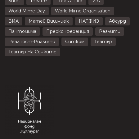
Short
Theatre
Tree Of Life
VIA
World Mime Day
World Mime Organisation
ВИА
Матей Вишниек
НАТФИЗ
Абсурд
Пантомима
Пресконференция
Реалити
Реалност-Риалити
Ситком
Театър
Театър На Сенките