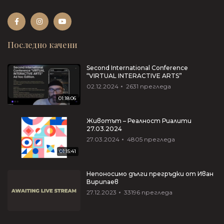
Последно качени
Second International Conference
“VIRTUAL INTERACTIVE ARTS”
02.12.2024
2631
прегледа
01:18:06
Животът – Реалност Риалити
27.03.2024
27.03.2024
4805
прегледа
01:15:41
Непоносимо дълги прегръдки от Иван
Вирипаев
27.12.2023
33196
прегледа