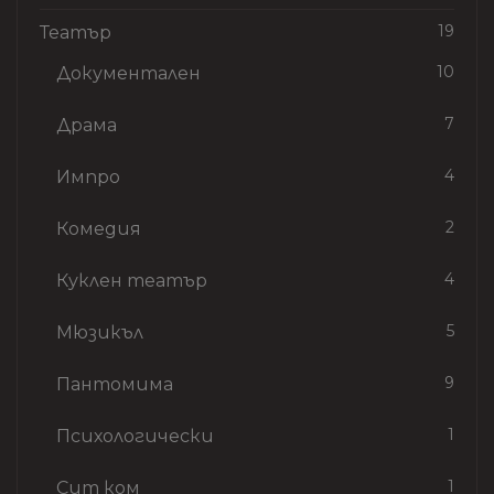
19
Театър
10
Документален
7
Драма
4
Импро
2
Комедия
4
Куклен театър
5
Мюзикъл
9
Пантомима
1
Психологически
1
Сит ком