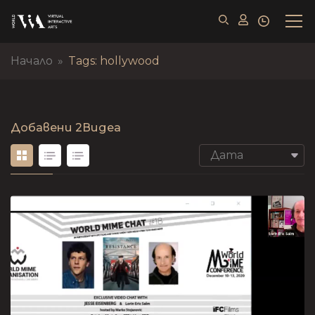
Начало
»
Tags: hollywood
Добавени
2Видеа
Дата