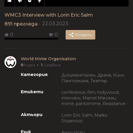
WMC3 Interview with Lorin Eric Salm
22.03.2023
891
прегледа
0
0
Сподели
World Mime Organisation
8
Видеа
1
Следване
Категория
Документален, Драма, Кино,
Пантомима, Театър
Етикети
conference, film, hollywood,
interview, Marcel Marceau,
mime, pantomime, Resistance
Актьори
Lorin Eric Salm, Marko
Stojanovic
Език
Английски