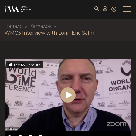
Начало
»
Каталог
»
WMC3 Interview with Lorin Eric Salm
Tap to Unmute