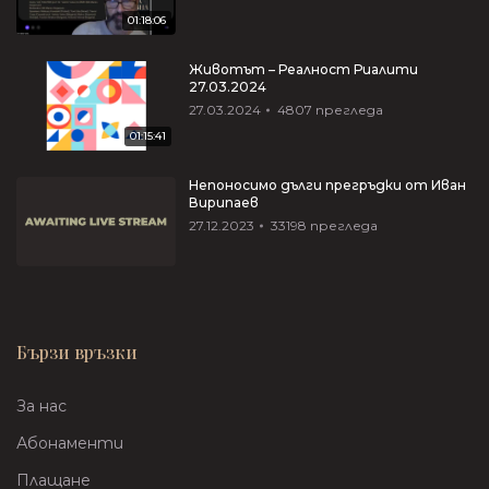
01:18:06
Животът – Реалност Риалити
27.03.2024
27.03.2024
4807
прегледа
01:15:41
Непоносимо дълги прегръдки от Иван
Вирипаев
27.12.2023
33198
прегледа
Бързи връзки
За нас
Абонаменти
Плащане