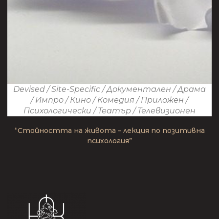
Devised
/
Site-Specific
/
Документален
/
Драма
/
Импро
/
Кино
/
Комедия
/
Приложен
/
Психологически
/
Театър
/
Телевизионен
“Стойността на живота – лекция по позитивна
психология”