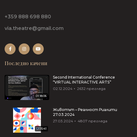
+359 888 698 880
via.theatre@gmail.com
Последно качени
Second International Conference
“VIRTUAL INTERACTIVE ARTS”
02.12.2024
2632
прегледа
01:18:06
Животът – Реалност Риалити
27.03.2024
27.03.2024
4807
прегледа
01:15:41