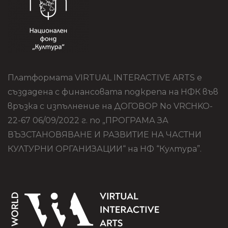
Платформата VIRTUAL INTERACTIVE ARTS е
създадена с финансовата подкрепа на НФК във
връзка с изпълнение на ДОГОВОР No VRCHKO-
22-67 06/09/2022 г. по „ПРОГРАМА ЗА
ВЪЗСТАНОВЯВАНЕ И РАЗВИТИЕ НА ЧАСТНИ
КУЛТУРНИ ОРГАНИЗАЦИИ“ на НФ “Култура”.