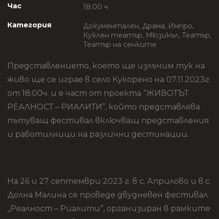
Час
18:00 ч
Категория
Документален, Драма, Импро,
Куклен театър, Мюзикъл, Театър,
Театър на сенките
Представлението, което ще излъчим тук на
живо ще се играе в село Кукорено на 07.11.2023г.
от 18:00ч. и е част от проекта “ЖИВОТЪТ
РЕАЛНОСТ – РИАЛИТИ”, който представлява
пътуващ фестивал включващ представления
и работилници на различни дестинации.
На 26 и 27 септември 2023 г. в с. Априлово и в с.
Долна Малина се проведе двудневен фестивал
„Реалност – Риалити“, организиран в рамките