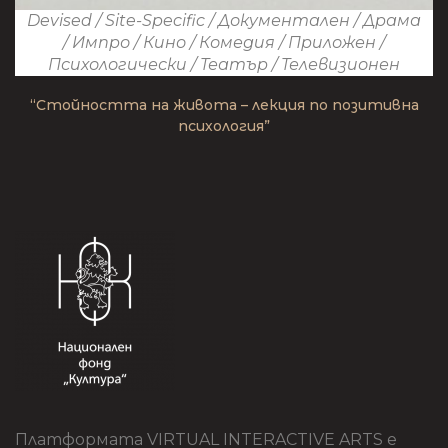
Devised
/
Site-Specific
/
Документален
/
Драма
/
Импро
/
Кино
/
Комедия
/
Приложен
/
Психологически
/
Театър
/
Телевизионен
“Стойността на живота – лекция по позитивна
психология”
Платформата VIRTUAL INTERACTIVE ARTS е