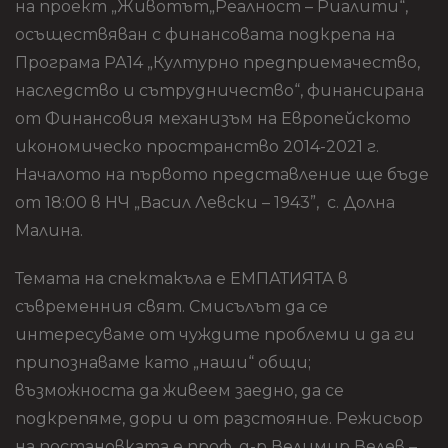
на проект „Животът„Реалност – Риалити“,
осъществяван с финансовата подкрепа на
Програма РА14 „Културно предприемачество,
наследство и сътрудничество“, финансирана
от Финансовия механизъм на Европейското
икономическо пространство 2014-2021 г.
Началото на първото представление ще бъде
от 18:00 в НЧ „Васил Левски – 1943”, с. Долна
Малина.
Темата на спектакъла е ЕМПАТИЯТА в
съвременния свят. Смисълът да се
интересуваме от чуждите проблеми и да ги
припознаваме като „наши“ общи;
възможноста да живеем заедно, да се
подкрепяме, дори и от разстояние. Режисьор
на постановката е проф. д-р Велимир Велев –