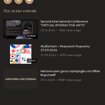
Последно качени
Second International Conference
“VIRTUAL INTERACTIVE ARTS”
02.12.2024
2629
прегледа
01:18:06
Животът – Реалност Риалити
27.03.2024
27.03.2024
4799
прегледа
01:15:41
Непоносимо дълги прегръдки от Иван
Вирипаев
27.12.2023
33187
прегледа