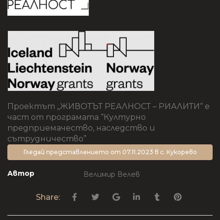
Проектът „ЖИВОТЪТ РЕАЛНОСТ – РИАЛИТИ“ е
част от програмата “Културно
предприемачество, наследство и
сътрудничество”
Гледай представлението от 07.11.2023 в с. Кукорево
Автор
Велимир Велев
Share: