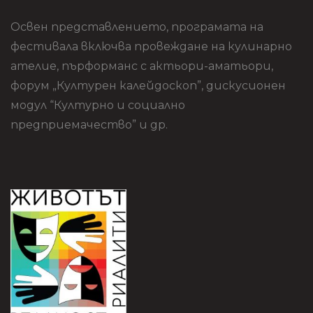
Освен представлението, програмата на
фестивала включва провеждане на кулинарно
ателие, пърформанс с актьори-аматьори,
форум „Културен калейдоскоп”, дискусионен
модул “Културно и социално
предприемачество” и др.