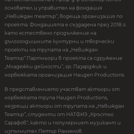
основател и управител на фондация
„Невиждан театър“, водеща организация по
проекта. Фондацията е създадена през 2018 г.
като естествено продължение на
дългогодишните културни и творчески
проекти на трупата на „Невиждан
Театър“.Партньори в проекта са сдружение
„Младежки дейности“, гр. Пазарджик и
норвежката организация Haugen Productions.
В представлението участват актьори от
норвежката трупа Haugen Productions,
незрящи актьори от трупата на „Невиждан
Театър“, студенти от НАТФИЗ „Кръстьо
Сарафов“, както и популярният музикант и
изпълнител Петър Рангелов.