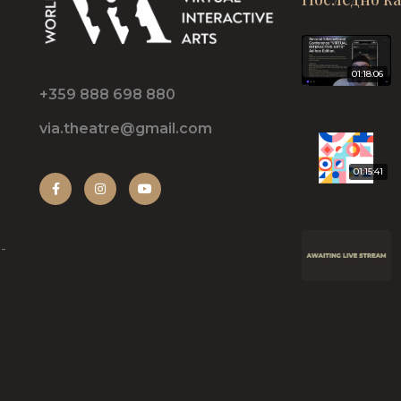
01:18:06
+359 888 698 880
via.theatre@gmail.com
01:15:41
-