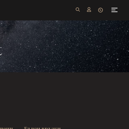
t
ачени
Бързи връзки