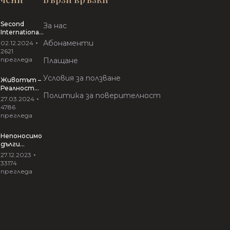
Second
За нас
International
Conference
Абонаменти
02.12.2024
“VIRTUAL
2621
INTERACTIVE
прегледа
Плащане
ARTS”
Условия за ползване
Животът –
Реалност
Политика за поверителност
Риалити
27.03.2024
27.03.2024
4786
прегледа
Непоносимо
дълги
прегръдки
27.12.2023
от Иван
33174
Вирипаев
прегледа