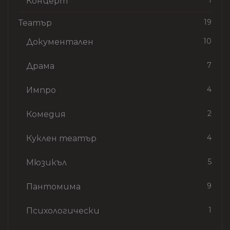
1
Концерт
19
Театър
10
Документален
7
Драма
4
Импро
2
Комедия
4
Куклен театър
5
Мюзикъл
9
Пантомима
1
Психологически