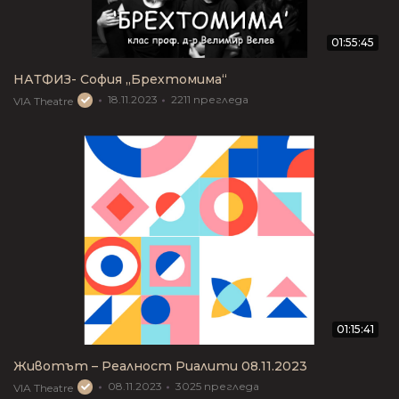
01:55:45
НАТФИЗ- София „Брехтомима“
18.11.2023
2211
прегледа
VIA Theatre
01:15:41
Животът – Реалност Риалити 08.11.2023
08.11.2023
3025
прегледа
VIA Theatre