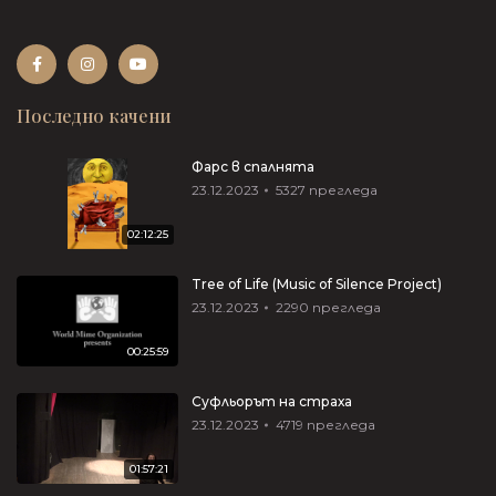
Последно качени
Фарс в спалнята
23.12.2023
5327
прегледа
02:12:25
Tree of Life (Music of Silence Project)
23.12.2023
2290
прегледа
00:25:59
Суфльорът на страха
23.12.2023
4719
прегледа
01:57:21