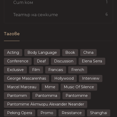
1
Сит ком
6
Театър на сенките
Тагове
Acting
Body Language
Book
China
Conference
Deaf
Discussion
Elena Serra
Exclusive
Film
Francais
French
George Mascarenhas
Hollywood
Interview
Marcel Marceau
Mime
Music Of Silence
Pantomim
Pantomima
Pantomime
Pantomime Актьори Alexander Neander
Peking Opera
Promo
Resistance
Shanghai