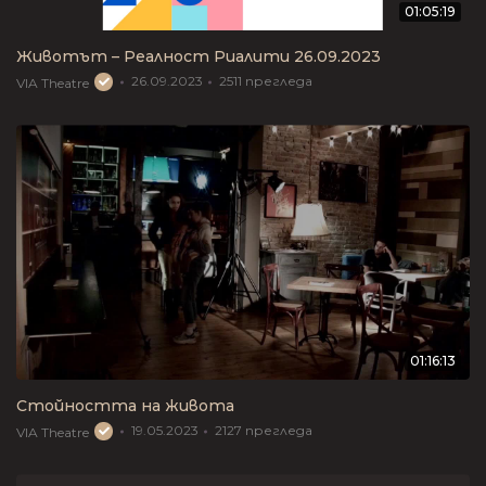
01:05:19
Животът – Реалност Риалити 26.09.2023
26.09.2023
2511
прегледа
VIA Theatre
01:16:13
Стойността на живота
19.05.2023
2127
прегледа
VIA Theatre