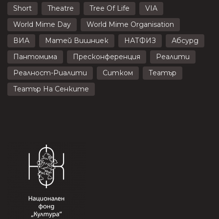
Short
Theatre
Tree Of Life
VIA
World Mime Day
World Mime Organisation
ВИА
Матей Вишниек
НАТФИЗ
Абсурд
Пантомима
Пресконференция
Реалити
Реалност-Риалити
Ситком
Театър
Театър На Сенките