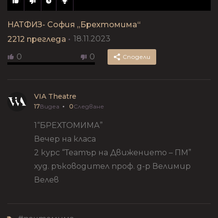
НАТФИЗ- София „Брехтомима“
18.11.2023
2212
прегледа
0
0
Сподели
VIA Theatre
17
Видеа
0
Следване
1“БРЕХТОМИМА”
Вечер на класа
2 курс “Театър на Движението – ПМ”
худ. ръководител проф. д-р Велимир
Велев