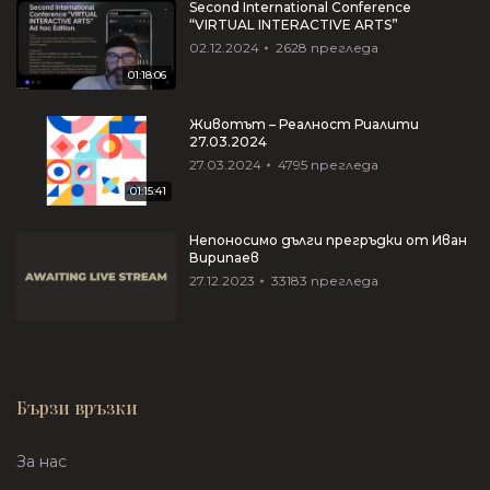
Second International Conference
“VIRTUAL INTERACTIVE ARTS”
02.12.2024
2628
прегледа
01:18:06
Животът – Реалност Риалити
27.03.2024
27.03.2024
4795
прегледа
01:15:41
Непоносимо дълги прегръдки от Иван
Вирипаев
27.12.2023
33183
прегледа
Бързи връзки
За нас