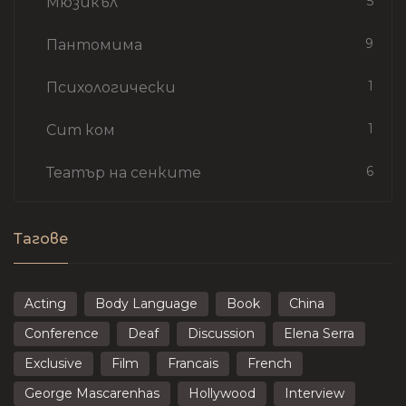
5
Мюзикъл
9
Пантомима
1
Психологически
1
Сит ком
6
Театър на сенките
Тагове
Acting
Body Language
Book
China
Conference
Deaf
Discussion
Elena Serra
Exclusive
Film
Francais
French
George Mascarenhas
Hollywood
Interview