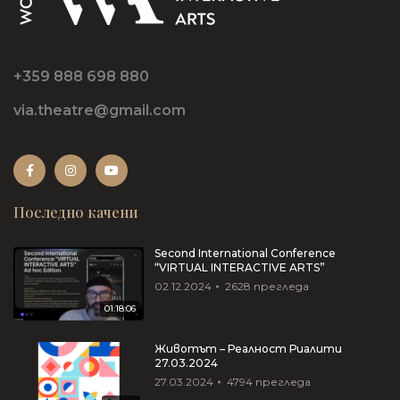
+359 888 698 880
via.theatre@gmail.com
Последно качени
Second International Conference
“VIRTUAL INTERACTIVE ARTS”
02.12.2024
2628
прегледа
01:18:06
Животът – Реалност Риалити
27.03.2024
27.03.2024
4794
прегледа