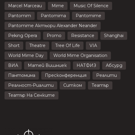
Marcel Marceau
Mime
Music Of Silence
Pantomim
Pantomima
Pantomime
Pantomime Актьори Alexander Neander
Peking Opera
Promo
Resistance
Shanghai
Short
Theatre
Tree Of Life
VIA
World Mime Day
World Mime Organisation
ВИА
Матей Вишниек
НАТФИЗ
Абсурд
Пантомима
Пресконференция
Реалити
Реалност-Риалити
Ситком
Театър
Театър На Сенките