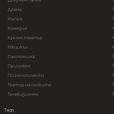
Документален
7
Драма
7
Импро
4
Комедия
4
Куклен театър
4
Мюзикъл
3
Пантомима
3
Приложен
3
Психологически
7
Театър на сенките
3
Телевизионен
Tags