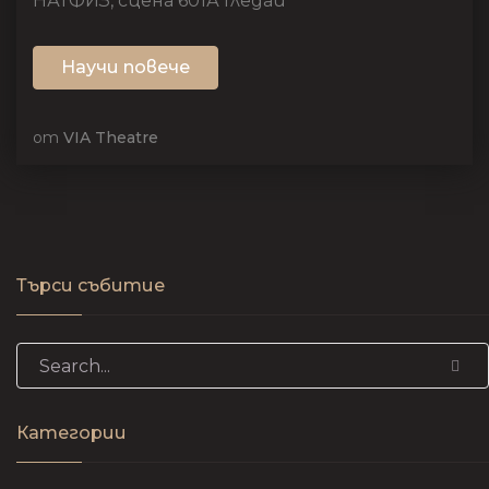
НАТФИЗ, сцена 601А Гледай
Научи повече
от
VIA Theatre
Търси събитие
Search for:
Категории