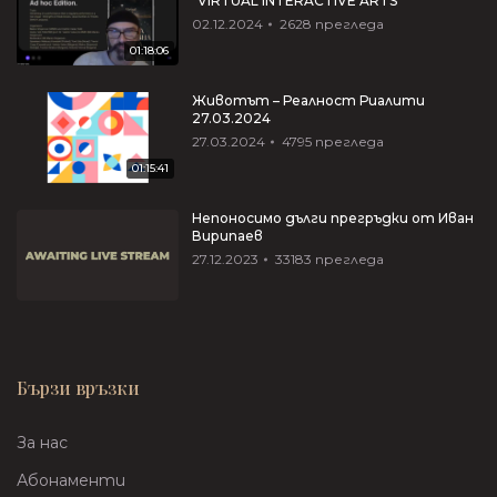
“VIRTUAL INTERACTIVE ARTS”
02.12.2024
2628
прегледа
01:18:06
Животът – Реалност Риалити
27.03.2024
27.03.2024
4795
прегледа
01:15:41
Непоносимо дълги прегръдки от Иван
Вирипаев
27.12.2023
33183
прегледа
Бързи връзки
За нас
Абонаменти