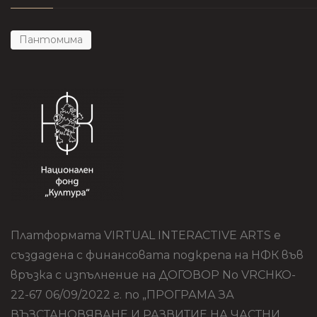
Пантомима
Платформата VIRTUAL INTERACTIVE ARTS е
създадена с финансовата подкрепа на НФК във
връзка с изпълнение на ДОГОВОР No VRCHKO-
22-67 06/09/2022 г. по „ПРОГРАМА ЗА
ВЪЗСТАНОВЯВАНЕ И РАЗВИТИЕ НА ЧАСТНИ