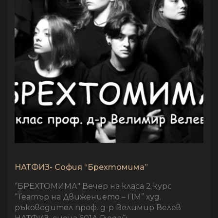
НАТФИЗ- София “Брехтомима”
“БРЕХТОМИМА" Вечер на класа 2 курс
“Театър на Движението – ПМ” худ.
ръководител проф. д-р Велимир Велев