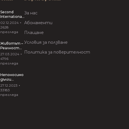
Second
За нас
International
Conference
Абонаменти
02.12.2024
“VIRTUAL
2628
INTERACTIVE
прегледа
Плащане
ARTS”
Условия за ползване
Животът –
Реалност
Политика за поверителност
Риалити
27.03.2024
27.03.2024
4796
прегледа
Непоносимо
дълги
прегръдки
27.12.2023
от Иван
33183
Вирипаев
прегледа