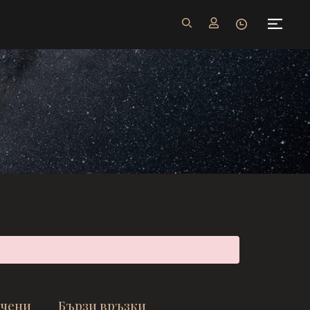
ачени
Бързи връзки