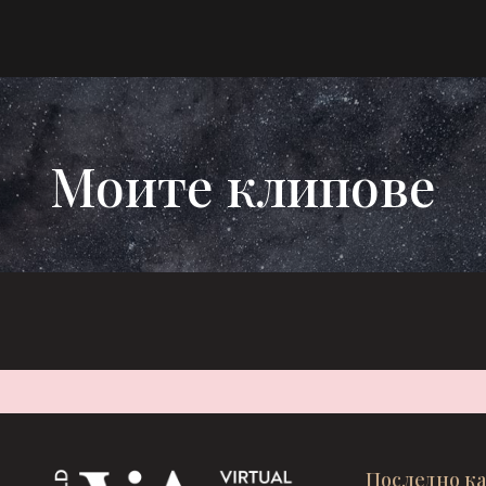
Моите клипове
Последно к