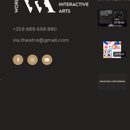
01:18:06
+359 888 698 880
via.theatre@gmail.com
01:15:41
-