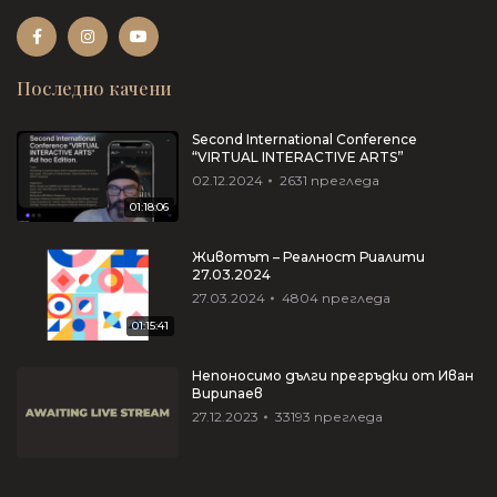
Последно качени
Second International Conference
“VIRTUAL INTERACTIVE ARTS”
02.12.2024
2631
прегледа
01:18:06
Животът – Реалност Риалити
27.03.2024
27.03.2024
4804
прегледа
01:15:41
Непоносимо дълги прегръдки от Иван
Вирипаев
27.12.2023
33193
прегледа