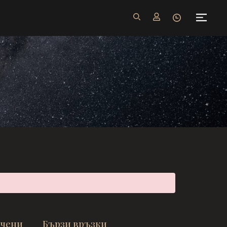
ачени
Бързи връзки