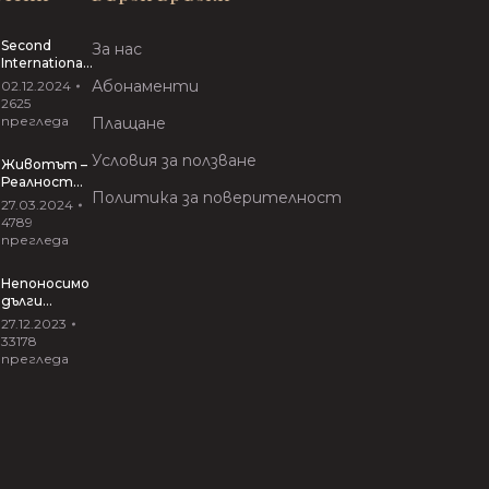
Second
За нас
International
Conference
Абонаменти
02.12.2024
“VIRTUAL
2625
INTERACTIVE
прегледа
Плащане
ARTS”
Условия за ползване
Животът –
Реалност
Политика за поверителност
Риалити
27.03.2024
27.03.2024
4789
прегледа
Непоносимо
дълги
прегръдки
27.12.2023
от Иван
33178
Вирипаев
прегледа