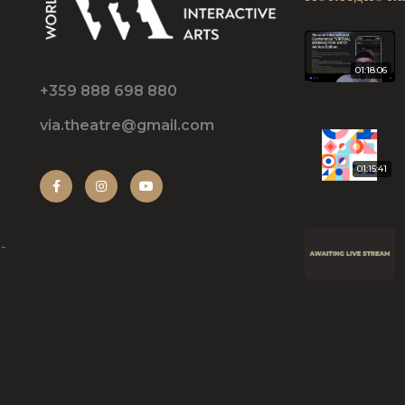
01:18:06
+359 888 698 880
via.theatre@gmail.com
01:15:41
-