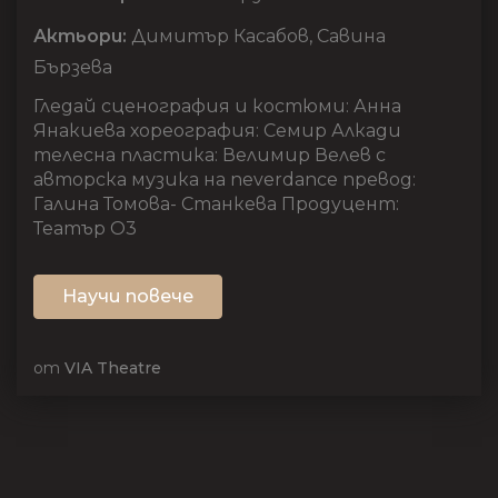
Актьори:
Димитър Касабов, Савина
Бързева
Гледай сценография и костюми: Анна
Янакиева хореография: Семир Алкади
телесна пластика: Велимир Велев с
авторска музика на neverdance превод:
Галина Томова- Станкева Продуцент:
Театър О3
Научи повече
от
VIA Theatre