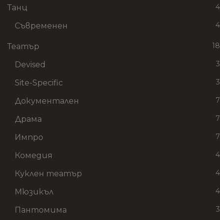
4
Танц
4
Съвременен
18
Театър
3
Devised
3
Site-Specific
7
Документален
7
Драма
7
Импро
4
Комедия
4
Куклен театър
4
Мюзикъл
3
Пантомима