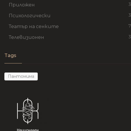
3
Приложен
3
Психологически
7
Театър на сенките
3
Телевизионен
Tags
Пантомима