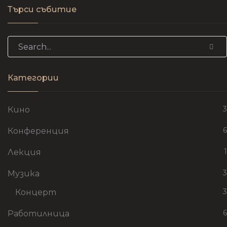
Търси събитие
Search for:
Категории
3
Кино
6
Конференция
1
Лекция
3
Музика
3
Концерт
6
Работилница