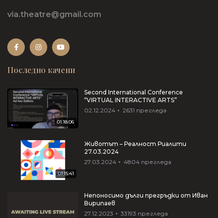
via.theatre@gmail.com
Последно качени
Second International Conference
“VIRTUAL INTERACTIVE ARTS”
02.12.2024
2631
прегледа
01:18:06
Животът – Реалност Риалити
27.03.2024
27.03.2024
4804
прегледа
01:15:41
Непоносимо дълги прегръдки от Иван
Вирипаев
27.12.2023
33193
прегледа