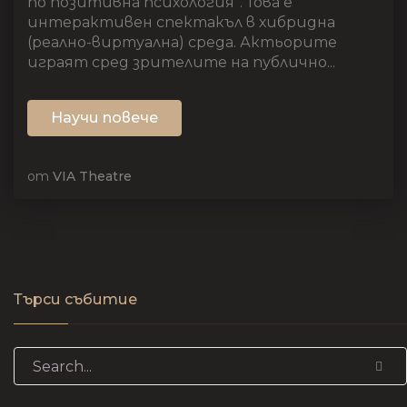
по позитивна психология”. Това е
интерактивен спектакъл в хибридна
(реално-виртуална) среда. Актьорите
играят сред зрителите на публично...
Научи повече
от
VIA Theatre
Търси събитие
Search for: