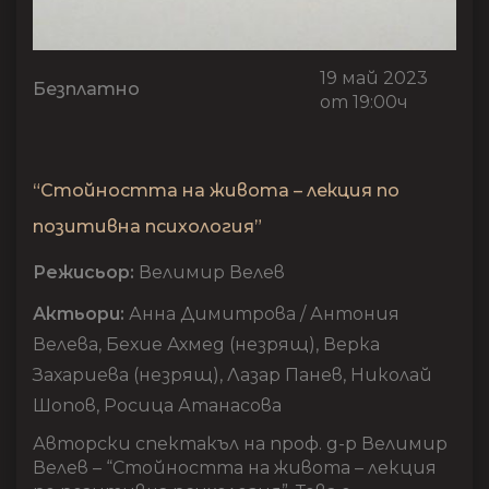
19 май 2023
Безплатно
от 19:00ч
“Стойността на живота – лекция по
позитивна психология”
Режисьор:
Велимир Велев
Актьори:
Анна Димитрова / Антония
Велева, Бехие Ахмед (незрящ), Верка
Захариева (незрящ), Лазар Панев, Николай
Шопов, Росица Атанасова
Авторски спектакъл на проф. д-р Велимир
Велев – “Стойността на живота – лекция