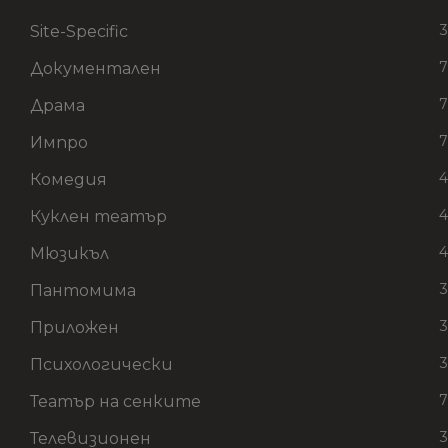
3
Site-Specific
7
Документален
7
Драма
7
Импро
4
Комедия
4
Куклен театър
4
Мюзикъл
3
Пантомима
3
Приложен
3
Психологически
7
Театър на сенките
3
Телевизионен