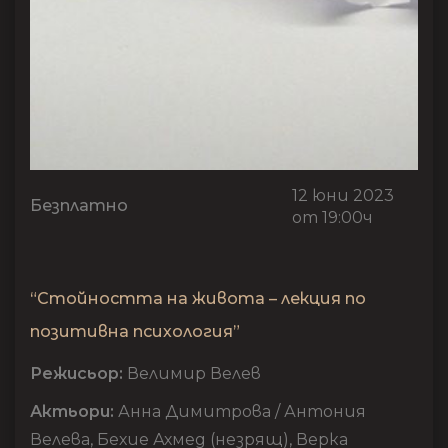
12 юни 2023
Безплатно
от 19:00ч
“Стойността на живота – лекция по
позитивна психология”
Режисьор:
Велимир Велев
Актьори:
Анна Димитрова / Антония
Велева, Бехие Ахмед (незрящ), Верка