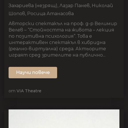
Захариева (незрящ), Лазар Панев, Николай
Шопов, Росица Атанасова
Авторски спектакъл на проф. д-р Велимир
Велев – “Стойността на живота – лекция
по позитивна психология”. Това е
интерактивен спектакъл в хибридна
(реално-виртуална) среда. Актьорите
играят сред зрителите на публично...
Научи повече
от
VIA Theatre