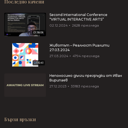
Последно качени
Second International Conference
“VIRTUAL INTERACTIVE ARTS”
02.12.2024
2628
прегледа
01:18:06
Животът – Реалност Риалити
27.03.2024
27.03.2024
4794
прегледа
01:15:41
Непоносимо дълги прегръдки от Иван
Вирипаев
27.12.2023
33183
прегледа
Бързи връзки