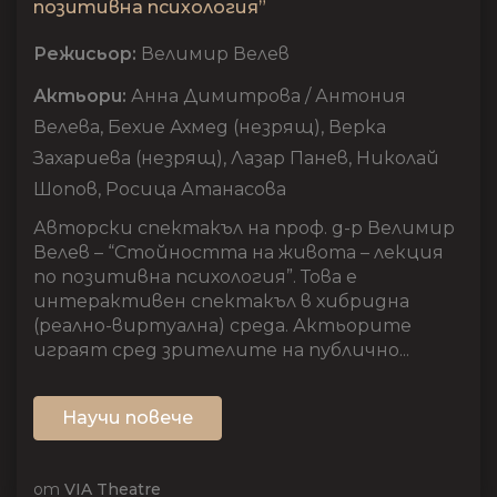
позитивна психология”
Режисьор:
Велимир Велев
Актьори:
Анна Димитрова / Антония
Велева, Бехие Ахмед (незрящ), Верка
Захариева (незрящ), Лазар Панев, Николай
Шопов, Росица Атанасова
Авторски спектакъл на проф. д-р Велимир
Велев – “Стойността на живота – лекция
по позитивна психология”. Това е
интерактивен спектакъл в хибридна
(реално-виртуална) среда. Актьорите
играят сред зрителите на публично...
Научи повече
от
VIA Theatre