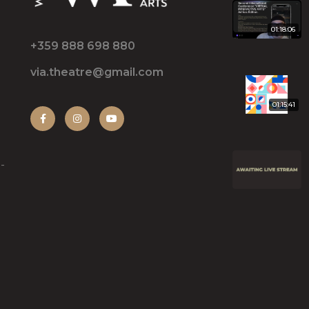
01:18:06
+359 888 698 880
via.theatre@gmail.com
01:15:41
-