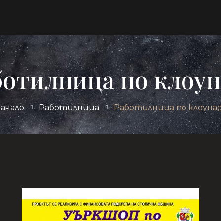
ботилница по клоун
ачало
Работилница
Работилница по клоуна