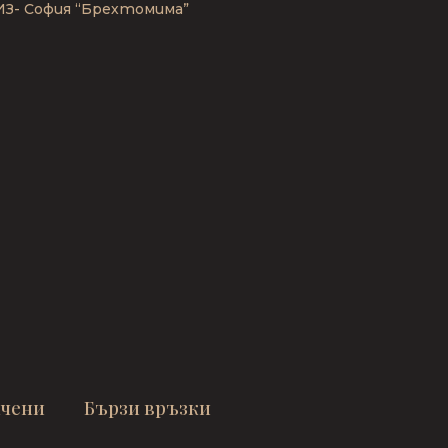
З- София “Брехтомима”
Работ
ПРЕЗЕНТ
и
ачени
Бързи връзки