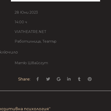
28 Юни 2023
14:00 ч
VIATHEATRE.NET
Работилница, Театър
ключило
Матю Швайсгут
Share:
позитивна психология”