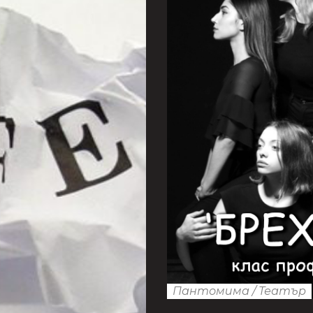
Пантомима
/
Театър