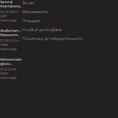
Second
За нас
International
Conference
Абонаменти
02.12.2024
“VIRTUAL
2621
INTERACTIVE
прегледа
Плащане
ARTS”
Условия за ползване
Животът –
Реалност
Политика за поверителност
Риалити
27.03.2024
27.03.2024
4786
прегледа
Непоносимо
дълги
прегръдки
27.12.2023
от Иван
33174
Вирипаев
прегледа