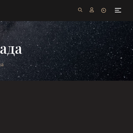
ада
да