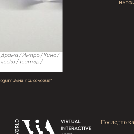
НАТФИ
/
Драма
/
Импро
/
Кино
/
ически
/
Театър
/
озитивна психология”
Последно к