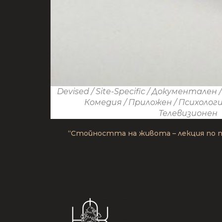
Devised
/
Site-Specific
/
Документален
Комедия
/
Приложен
/
Психолог
Телевизионен
“Стойността на живота – лекция по п