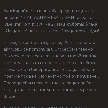
Заповядайте на танцова презентация на
ателие “ТЕАТРАЛНИ МЕХАНИЗМИ : работа с
ОБеКтИ” от 19:30ч. на 27 май (събота) в зала
“Академик” на Национален Студентски Дом!
В продължение на 5 дни над 20 танцьори и
актьори се потопиха и изследваха заедно
възможностите за танцова импровизация и
импровизацията с обекти, като оставиха
телата си и въображението си да говорят
през метода на „моментното композиране“.
Посредством него те ще изградят за Вас
поредица от танцови партитури в реално
време.