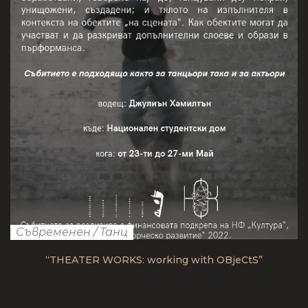
Съвременен
/
Танц
“THEATER WORKS: working with OBjeCtS”