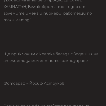
{ Водещ на ателие и процес: ДЖУЛИЪН
ХАМИЛТЪН, Великобритания – едно от
големите имена и пионери, работещи по
този метод }
Ще приключим с кратка беседа с водещия на
ателието за моментното композиране.
Фотограф – Йосиф Аструков