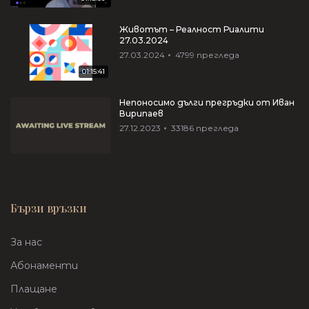
Животът – Реалност Риалити
27.03.2024
27.03.2024
4799
прегледа
01:15:41
Непоносимо дълги прегръдки от Иван
Вирипаев
27.12.2023
33186
прегледа
Бързи връзки
За нас
Абонаменти
Плащане