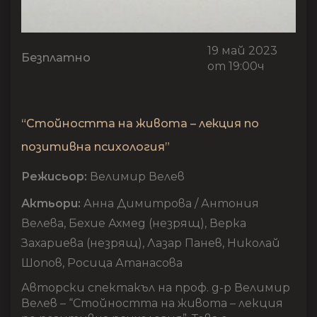
19 май 2023
Безплатно
от 19:00ч
“Стойността на живота – лекция по
позитивна психология”
Режисьор:
Велимир Велев
Актьори:
Анна Димитрова / Антония
Велева, Бехие Ахмед (незрящ), Верка
Захариева (незрящ), Лазар Панев, Николай
Шопов, Росица Атанасова
Авторски спектакъл на проф. д-р Велимир
Велев – “Стойността на живота – лекция