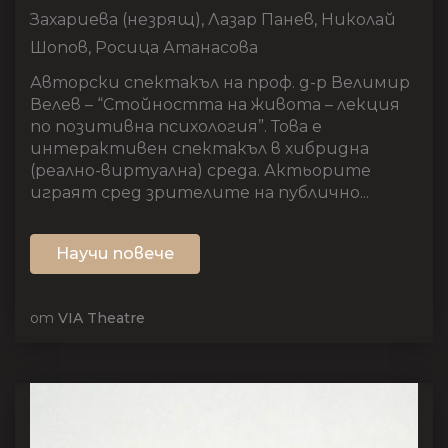
Захариева (незрящ), Лазар Панев, Николай
Шопов, Росица Атанасова
Авторски спектакъл на проф. д-р Велимир
Велев – “Стойността на живота – лекция
по позитивна психология”. Това е
интерактивен спектакъл в хибридна
(реално-виртуална) среда. Актьорите
играят сред зрителите на публично...
Научи повече
от
VIA Theatre