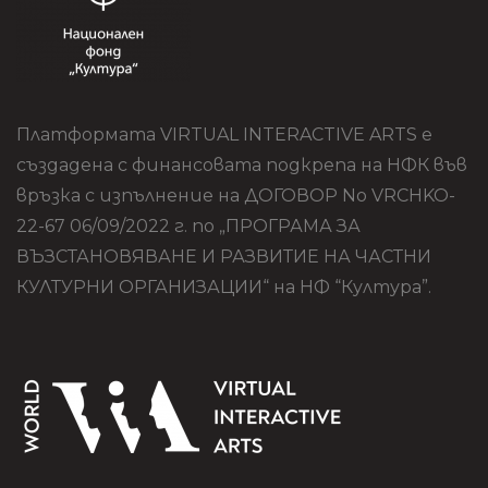
Платформата VIRTUAL INTERACTIVE ARTS е
създадена с финансовата подкрепа на НФК във
връзка с изпълнение на ДОГОВОР No VRCHKO-
22-67 06/09/2022 г. по „ПРОГРАМА ЗА
ВЪЗСТАНОВЯВАНЕ И РАЗВИТИЕ НА ЧАСТНИ
КУЛТУРНИ ОРГАНИЗАЦИИ“ на НФ “Култура”.