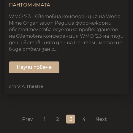
ПАНТОМИМАТА
WMO '23 - Световна конференция на World
Mime Organisation Редица форсмажорни
обстоятелства осуетиха провеждането
на Световна конференция WMO '23 на този
ден. Световният ден на Пантомимата ще
бъде отбелязан с...
Научи повече
от
VIA Theatre
Разделяне на публика
Prev
1
2
3
4
Next