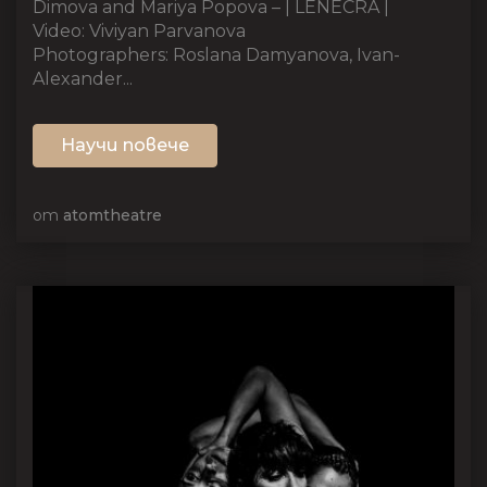
Dimova and Mariya Popova – | LENÉCRA |
Video: Viviyan Parvanova
Photographers: Roslana Damyanova, Ivan-
Alexander...
Научи повече
от
atomtheatre