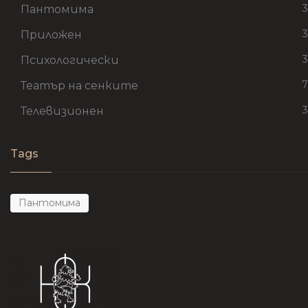
3
Пантомима
3
Приложен
3
Психологически
7
Театър на сенките
3
Телевизионен
Tags
Пантомима