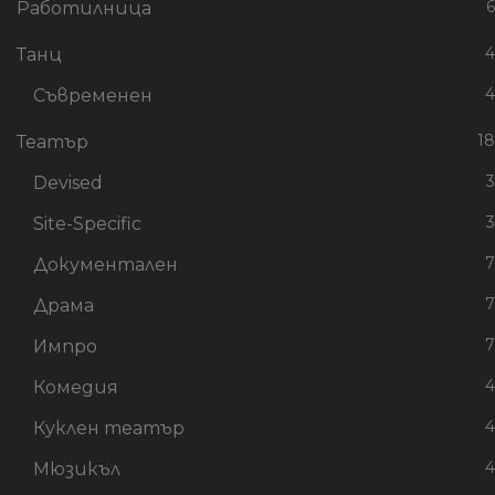
6
Работилница
4
Танц
4
Съвременен
18
Театър
3
Devised
3
Site-Specific
7
Документален
7
Драма
7
Импро
4
Комедия
4
Куклен театър
4
Мюзикъл