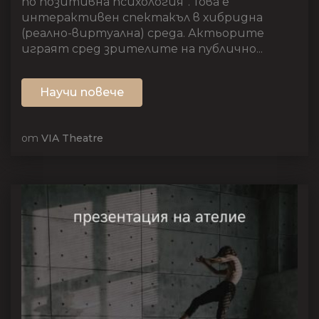
по позитивна психология”. Това е
интерактивен спектакъл в хибридна
(реално-виртуална) среда. Актьорите
играят сред зрителите на публично...
Научи повече
от
VIA Theatre