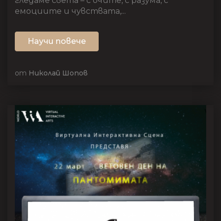
гледаме света – с очите, с разума, с
емоциите и чувствата,...
Научи повече
от
Николай Шопов