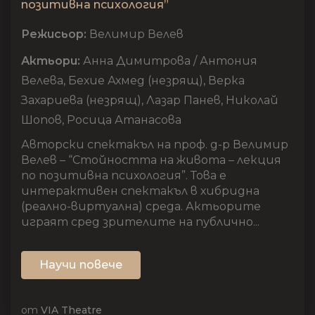
позитивна психология”
Режисьор:
Велимир Велев
Актьори:
Анна Димитрова / Антония
Велева, Бехие Ахмед (незрящ), Верка
Захариева (незрящ), Лазар Панев, Николай
Шопов, Росица Атанасова
Авторски спектакъл на проф. д-р Велимир
Велев – “Стойността на живота – лекция
по позитивна психология”. Това е
интерактивен спектакъл в хибридна
(реално-виртуална) среда. Актьорите
играят сред зрителите на публично...
Научи повече
от
VIA Theatre