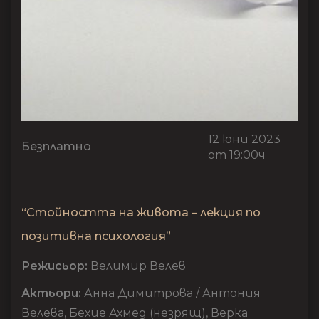
12 юни 2023
Безплатно
от 19:00ч
“Стойността на живота – лекция по
позитивна психология”
Режисьор:
Велимир Велев
Актьори:
Анна Димитрова / Антония
Велева, Бехие Ахмед (незрящ), Верка