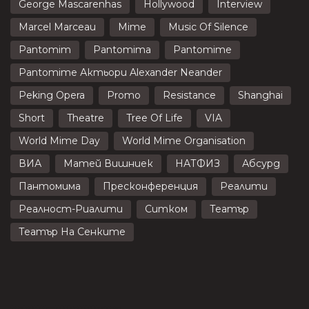
George Mascarenhas
Hollywood
Interview
Marcel Marceau
Mime
Music Of Silence
Pantomim
Pantomima
Pantomime
Pantomime Актьори Alexander Neander
Peking Opera
Promo
Resistance
Shanghai
Short
Theatre
Tree Of Life
VIA
World Mime Day
World Mime Organisation
ВИА
Матей Вишниек
НАТФИЗ
Абсурд
Пантомима
Пресконференция
Реалити
Реалност-Риалити
Ситком
Театър
Театър На Сенките