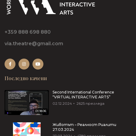
+359 888 698 880
via.theatre@gmail.com
Последно качени
Second International Conference
“VIRTUAL INTERACTIVE ARTS”
02.12.2024
2625
прегледа
01:18:06
Животът – Реалност Риалити
27.03.2024
27.03.2024
4789
прегледа