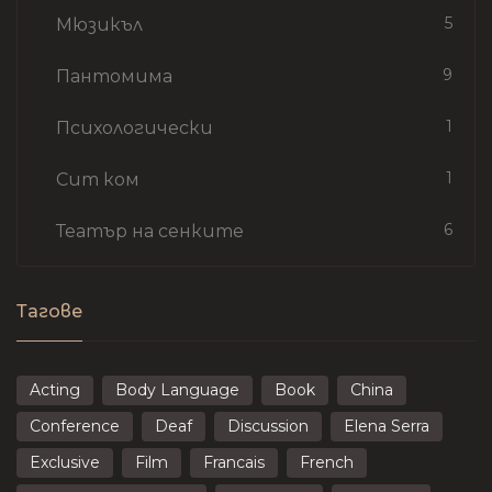
5
Мюзикъл
9
Пантомима
1
Психологически
1
Сит ком
6
Театър на сенките
Тагове
Acting
Body Language
Book
China
Conference
Deaf
Discussion
Elena Serra
Exclusive
Film
Francais
French