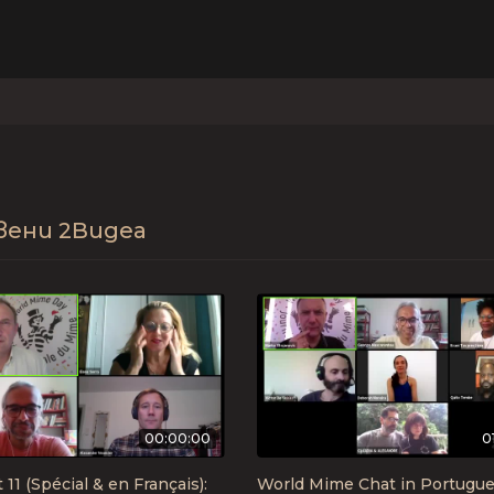
вени
2Видеа
00:00:00
0
1 (Spécial & en Français):
World Mime Chat in Portugue