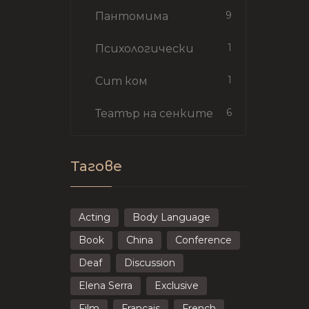
9
Пантомима
1
Психологически
1
Сит ком
6
Театър на сенките
Тагове
Acting
Body Language
Book
China
Conference
Deaf
Discussion
Elena Serra
Exclusive
Film
Francais
French