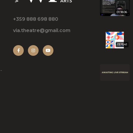
01:18:06
+359 888 698 880
via.theatre@gmail.com
01:15:41
-