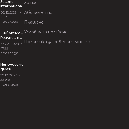
Second
За нас
International
Conference
Абонаменти
02.12.2024
“VIRTUAL
2629
INTERACTIVE
прегледа
Плащане
ARTS”
Условия за ползване
Животът –
Реалност
Политика за поверителност
Риалити
27.03.2024
27.03.2024
4799
прегледа
Непоносимо
дълги
прегръдки
27.12.2023
от Иван
33186
Вирипаев
прегледа