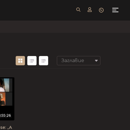
Заглавие
1:55:26
se: „A