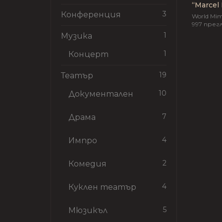
“Marcel 
3
Конференция
Teacher
World Mim
997
прег
1
Музика
1
Концерт
19
Театър
10
Документален
7
Драма
4
Импро
2
Комедия
4
Куклен театър
5
Мюзикъл