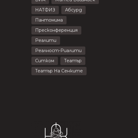
НАТФИЗ
Абсурд
Пантомима
Пресконференция
Реалити
Реалност-Риалити
Ситком
Театър
Театър На Сенките