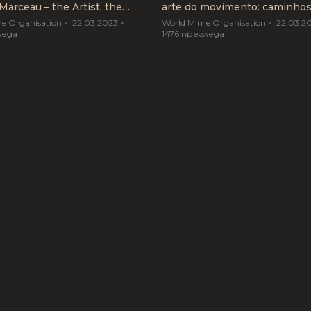
Marceau – the Artist, the
arte do movimento: caminho
, the Legend”
cruzados“
e Organisation
22.03.2023
World Mime Organisation
22.03.2
леда
1476
прегледа