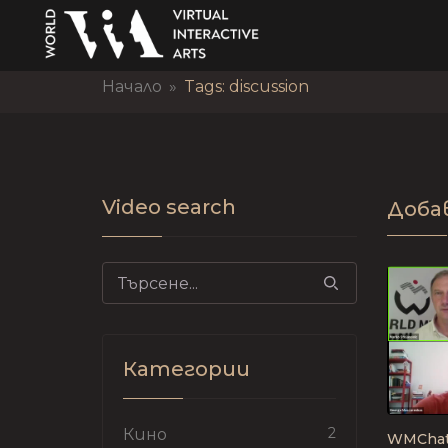
Начало
»
Tags: discussion
Video search
Доба
Search for:
Категории
2
Кино
WMChat 1