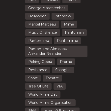
George Mascarenhas
Hollywood
Interview
Marcel Marceau
Mime
Music Of Silence
Pantomim
Pantomima
Pantomime
Pantomime Актьори
Alexander Neander
Peking Opera
Promo
Resistance
Shanghai
Short
Theatre
Tree Of Life
VIA
World Mime Day
World Mime Organisation
ВИА
Матей Вишниек