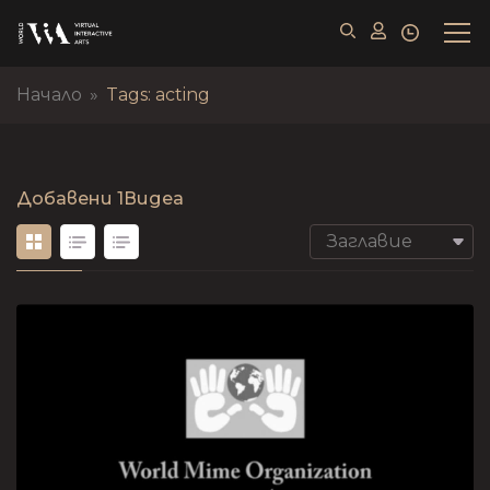
Начало
»
Tags: acting
Добавени
1Видеа
Заглавие