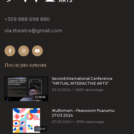
+359 888 698 880
via.theatre@gmail.com
Последно качени
Second International Conference
“VIRTUAL INTERACTIVE ARTS”
02.12.2024
2629
прегледа
01:18:06
Животът – Реалност Риалити
27.03.2024
27.03.2024
4799
прегледа
01:15:41