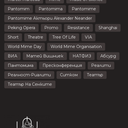
Pantomim
Pantomima
Pantomime
Pantomime Актьори Alexander Neander
Peking Opera
Promo
Resistance
Shanghai
Short
Theatre
Tree Of Life
VIA
World Mime Day
World Mime Organisation
ВИА
Матей Вишниек
НАТФИЗ
Абсурд
Пантомима
Пресконференция
Реалити
Реалност-Риалити
Ситком
Театър
Театър На Сенките