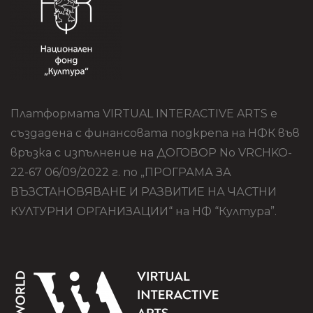
Платформата VIRTUAL INTERACTIVE ARTS е
създадена с финансовата подкрепа на НФК във
връзка с изпълнение на ДОГОВОР No VRCHKO-
22-67 06/09/2022 г. по „ПРОГРАМА ЗА
ВЪЗСТАНОВЯВАНЕ И РАЗВИТИЕ НА ЧАСТНИ
КУЛТУРНИ ОРГАНИЗАЦИИ“ на НФ “Култура”.