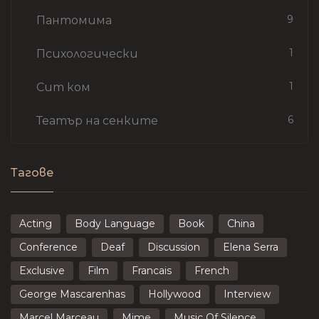
9
Пантомима
1
Психологически
1
Сит ком
6
Театър на сенките
Тагове
Acting
Body Language
Book
China
Conference
Deaf
Discussion
Elena Serra
Exclusive
Film
Francais
French
George Mascarenhas
Hollywood
Interview
Marcel Marceau
Mime
Music Of Silence